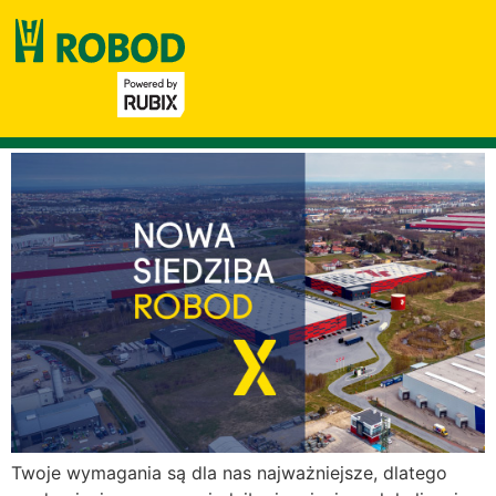
Tag:
nowa siedziba
Nowa siedziba Robod już
wkrótce
Twoje wymagania są dla nas najważniejsze, dlatego